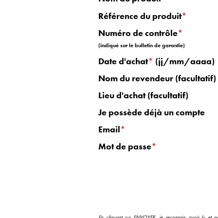
Référence du produit
*
Numéro de contrôle
*
(indiqué sur le bulletin de garantie)
Date d'achat
*
(jj/mm/aaaa)
Nom du revendeur (facultatif)
Lieu d'achat (facultatif)
Je possède déjà un compte
Email
*
Mot de passe
*
En cliquant sur ENVOYER, je reconnais avoir lu et a