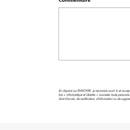
En cliquant sur ENVOYER, je reconnais avoir lu et accep
lois « Informatique et Libertés » susvisées toute personn
droit d'accès, de rectification, d'information ou de supp