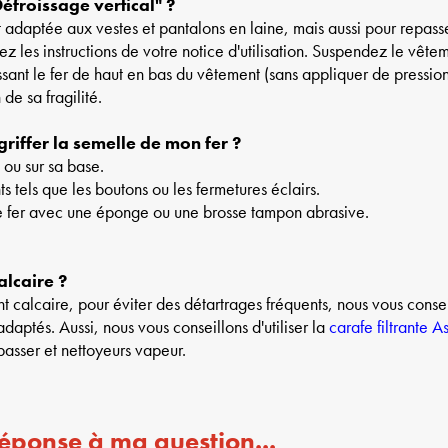
Défroissage vertical" ?
 adaptée aux vestes et pantalons en laine, mais aussi pour repasse
z les instructions de votre notice d'utilisation. Suspendez le vêteme
sant le fer de haut en bas du vêtement (sans appliquer de pression d
de sa fragilité.
riffer la semelle de mon fer ?
n ou sur sa base.
s tels que les boutons ou les fermetures éclairs.
e fer avec une éponge ou une brosse tampon abrasive.
alcaire ?
t calcaire, pour éviter des détartrages fréquents, nous vous conseill
s adaptés. Aussi, nous vous conseillons d'utiliser la
carafe filtrante 
passer et nettoyeurs vapeur.
réponse à ma question...