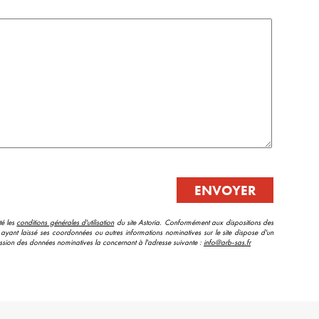
té les
conditions générales d'utilisation
du site Astoria. Conformément aux dispositions des
e ayant laissé ses coordonnées ou autres informations nominatives sur le site dispose d'un
ression des données nominatives la concernant à l'adresse suivante :
info@arb-sas.fr