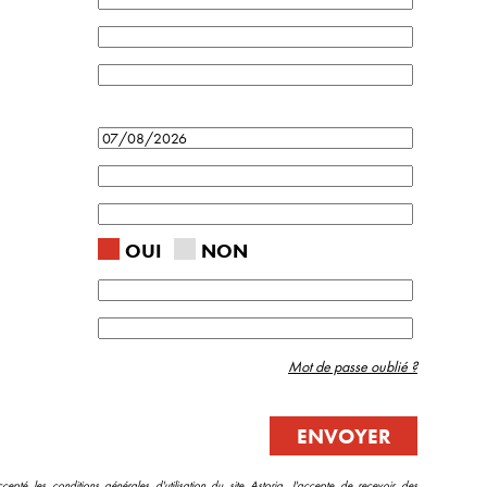
OUI
NON
Mot de passe oublié ?
ccepté les
conditions générales d'utilisation
du site Astoria. J'accepte de recevoir des